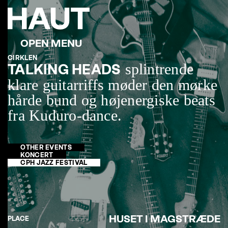
CIRKLEN
splintrende
TALKING HEADS
klare guitarriffs møder den mørke
hårde bund og højenergiske beats
fra Kuduro-dance.
OTHER EVENTS
KONCERT
CPH JAZZ FESTIVAL
HUSET I MAGSTRÆDE
PLACE