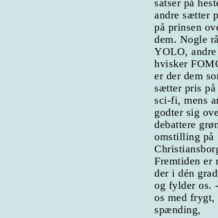
satser på hes
andre sætter 
på prinsen ov
dem. Nogle r
YOLO, andre
hvisker FOM
er der dem s
sætter pris på 
sci-fi, mens 
godter sig ove
debattere grø
omstilling på
Christiansbor
Fremtiden er 
der i dén grad
og fylder os. 
os med frygt,
spænding,