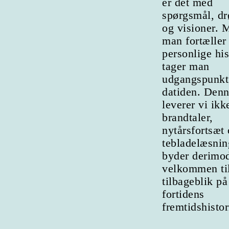
er det med
spørgsmål, d
og visioner. 
man fortæller
personlige his
tager man
udgangspunkt
datiden. Denn
leverer vi ikk
brandtaler,
nytårsfortsæt
tebladelæsni
byder derimo
velkommen til
tilbageblik på
fortidens
fremtidshistor