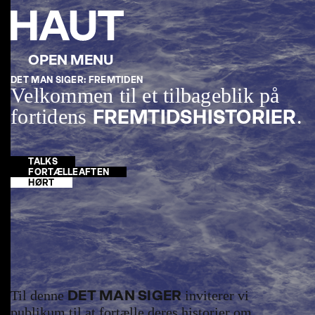
DET MAN SIGER: FREMTIDEN
Velkommen til et tilbageblik på
fortidens
.
FREMTIDSHISTORIER
TALKS
FORTÆLLEAFTEN
HØRT
DET MAN SIGER
Til denne
inviterer vi
publikum til at fortælle deres historier om