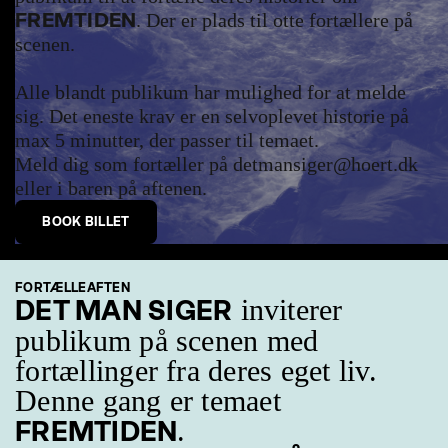
FREMTIDEN
. Der er plads til otte fortællere på
scenen.
Alle blandt publikum har mulighed for at melde
sig. Det eneste krav er en selvoplevet historie på
max 5 minutter, der passer til temaet.
Meld dig som fortæller på detmansiger@hoert.dk
eller i baren på aftenen.
BOOK BILLET
FORTÆLLEAFTEN
inviterer
DET MAN SIGER
publikum på scenen med
fortællinger fra deres eget liv.
Denne gang er temaet
.
FREMTIDEN