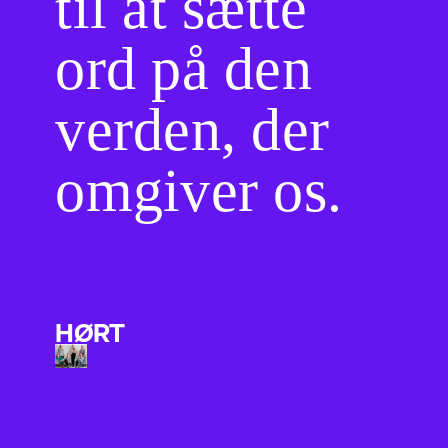
til at sætte
ord på den
verden, der
omgiver os.
HØRT