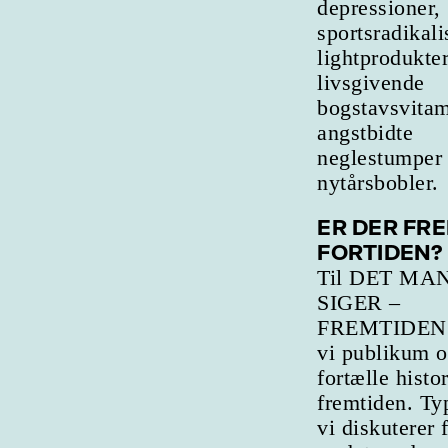
depressioner,
sportsradikal
lightprodukter
livsgivende
bogstavsvitam
angstbidte
neglestumper
nytårsbobler.
ER DER FRE
FORTIDEN?
Til DET MA
SIGER –
FREMTIDEN 
vi publikum 
fortælle histo
fremtiden. Ty
vi diskuterer 