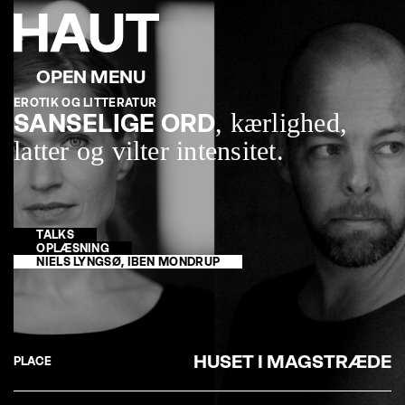
EROTIK OG LITTERATUR
, kærlighed,
SANSELIGE ORD
latter og vilter intensitet.
TALKS
OPLÆSNING
NIELS LYNGSØ, IBEN MONDRUP
HUSET I MAGSTRÆDE
PLACE