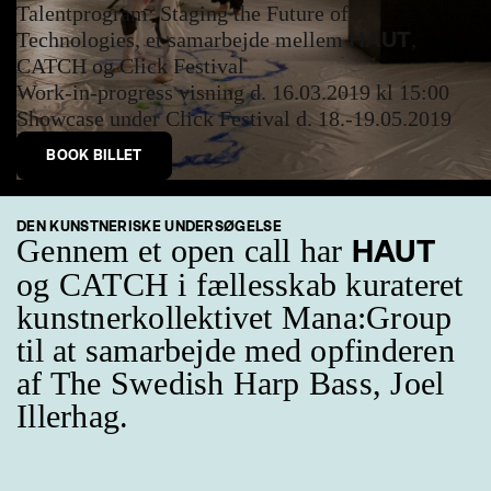
Talentprogram: Staging the Future of
HAUT
Technologies, et samarbejde mellem
,
CATCH og Click Festival
Work-in-progress visning d. 16.03.2019 kl 15:00
Showcase under Click Festival d. 18.-19.05.2019
BOOK BILLET
DEN KUNSTNERISKE UNDERSØGELSE
Gennem et open call har
HAUT
og CATCH i fællesskab kurateret
kunstnerkollektivet Mana:Group
til at samarbejde med opfinderen
af The Swedish Harp Bass, Joel
Illerhag.