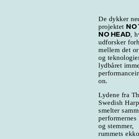
De dykker ned
NO 
projektet
NO HEAD
, 
udforsker for
mellem det o
og teknologie
lydbåret imme
performancein
on.
Lydene fra T
Swedish Harp
smelter sam
performernes
og stemmer,
rummets ekko