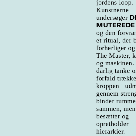
jordens loop.
Kunstnerne
D
undersøger
MUTEREDE
og den forvræ
et ritual, der
forherliger o
The Master, 
og maskinen.
dårlig tanke 
forfald trække
kroppen i udm
gennem streng
binder rumme
sammen, men 
besætter og
opretholder
hierarkier.