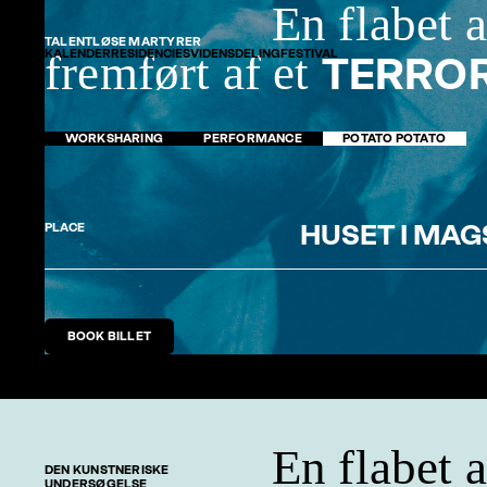
En flabet 
TALENTLØSE MARTYRER
fremført af et
KALENDER
RESIDENCIES
VIDENSDELING
FESTIVAL
TERRO
WORKSHARING
PERFORMANCE
POTATO POTATO
HUSET I MA
PLACE
BOOK BILLET
En flabet 
DEN KUNSTNERISKE
UNDERSØGELSE