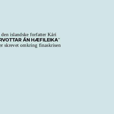
 den islandske forfatter Kári
RVOTTAR ÁN HÆFILEIKA
"
er skrevet omkring finaskrisen