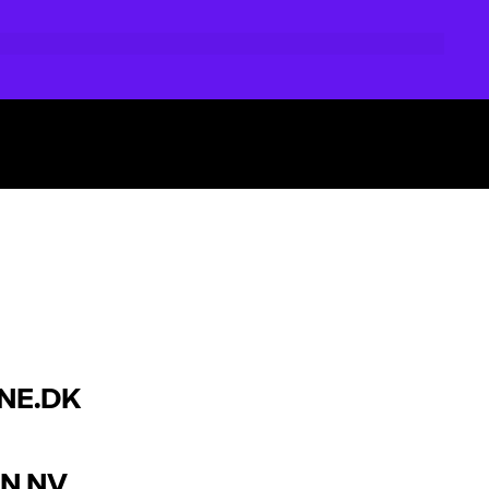
NE.DK
N NV