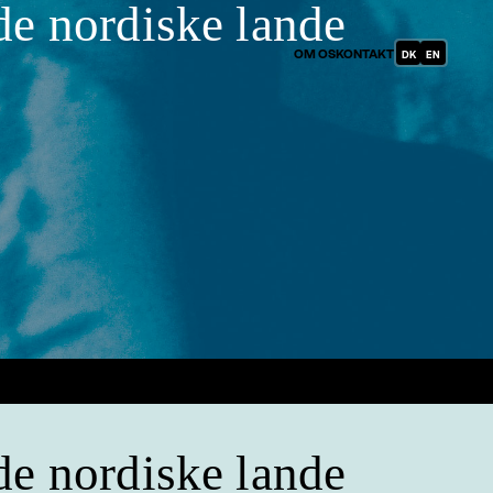
 de nordiske lande
DANISH
OM OS
KONTAKT
ENGLISH
(DENMARK)
 de nordiske lande