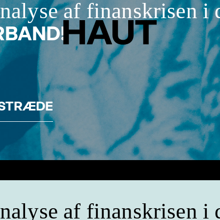
analyse af finanskrisen i
RBAND!
GSTRÆDE
analyse af finanskrisen i