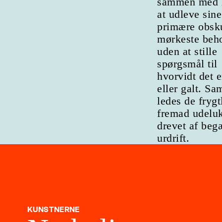
sammen med 
at udleve sine
primære obsk
mørkeste beh
uden at stille
spørgsmål til
hvorvidt det e
eller galt. S
ledes de frygt
fremad udelu
drevet af beg
urdrift.
KUNSTNERNE