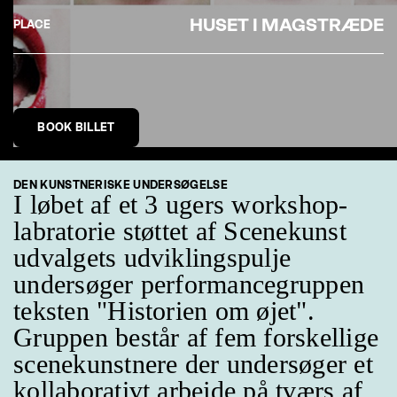
HUSET I MAGSTRÆDE
PLACE
BOOK BILLET
DEN KUNSTNERISKE UNDERSØGELSE
I løbet af et 3 ugers workshop-
labratorie støttet af Scenekunst
udvalgets udviklingspulje
undersøger performancegruppen
teksten "Historien om øjet".
Gruppen består af fem forskellige
scenekunstnere der undersøger et
kollaborativt arbejde på tværs af