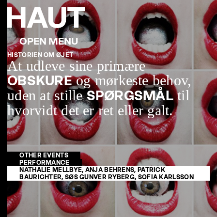
HISTORIEN OM ØJET
At udleve sine primære
og mørkeste behov,
OBSKURE
uden at stille
til
SPØRGSMÅL
hvorvidt det er ret eller galt.
OTHER EVENTS
PERFORMANCE
NATHALIE MELLBYE, ANJA BEHRENS, PATRICK
BAURICHTER, SØS GUNVER RYBERG, SOFIA KARLSSON