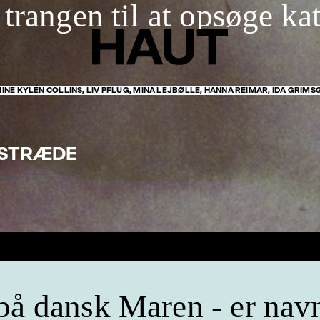
trangen til at opsøge ka
INE KYLÉN COLLINS, LIV PFLUG, MINA LEJBØLLE, HANNA REIMAR, IDA GRIM
GSTRÆDE
på dansk Maren - er navn