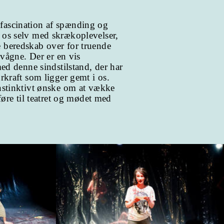
fascination af spænding og
 os selv med skrækoplevelser,
 beredskab over for truende
r vågne. Der er en vis
med denne sindstilstand, der har
urkraft som ligger gemt i os.
instinktivt ønske om at vække
rføre til teatret og mødet med