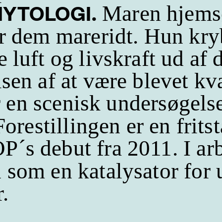
Maren hjems
MYTOLOGI.
r dem mareridt. Hun kry
luft og livskraft ud af 
en af at være blevet kva
 en scenisk undersøgels
Forestillingen er en frit
´s debut fra 2011. I ar
 som en katalysator for
r.