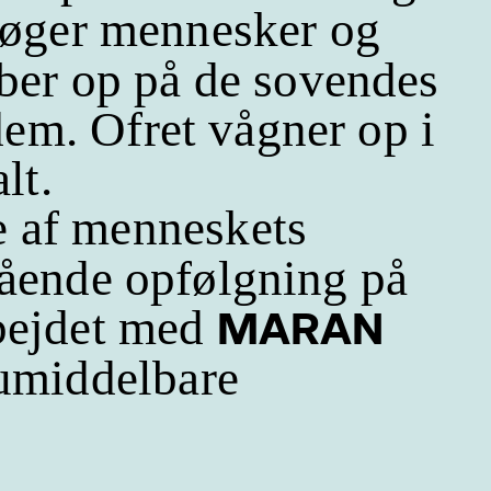
øger mennesker og
ber op på de sovendes
dem. Ofret vågner op i
lt.
e af menneskets
stående opfølgning på
bejdet med
MARAN
 umiddelbare