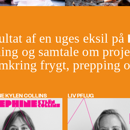
ultat af en uges eksil på
ning og samtale om proj
omkring frygt, prepping 
E KYLÉN COLLINS
LIV PFLUG