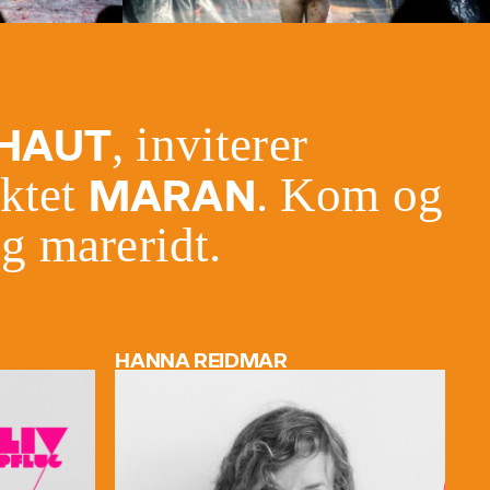
, inviterer
HAUT
ektet
. Kom og
MARAN
og mareridt.
HANNA REIDMAR