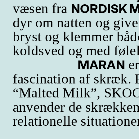
væsen fra
NORDISK 
dyr om natten og give
bryst og klemmer både 
koldsved og med følels
er
MARAN
fascination af skræk. 
“Malted Milk”, SKOOP
anvender de skrækken
relationelle situatione