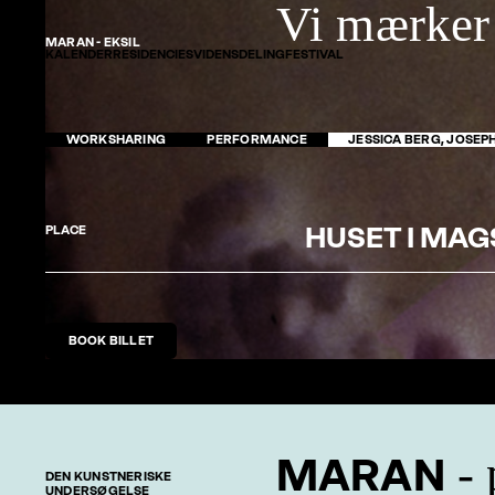
Vi mærker 
MARAN - EKSIL
KALENDER
RESIDENCIES
VIDENSDELING
FESTIVAL
WORKSHARING
PERFORMANCE
JESSICA BERG, JOSEPH
HUSET I MA
PLACE
BOOK BILLET
- 
MARAN
DEN KUNSTNERISKE
UNDERSØGELSE