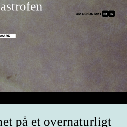
tastrofen
DANISH
OM OS
KONTAKT
ENGLISH
(DENMARK)
SGAARD
et på et overnaturligt