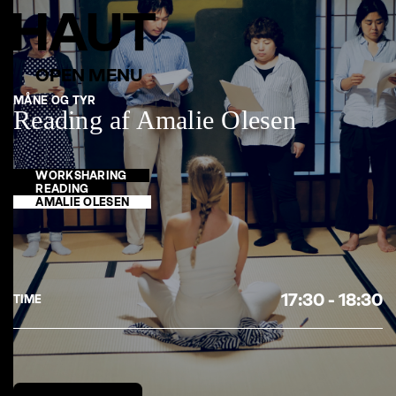
MÅNE OG TYR
Reading af Amalie Olesen
WORKSHARING
READING
AMALIE OLESEN
17:30 - 18:30
TIME