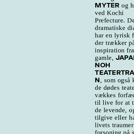
MYTER
og h
ved Kochi
Prefecture. D
dramatiske di
har en lyrisk 
der trækker p
inspiration fr
JAPA
gamle,
NOH
TEATERTRA
N
, som også 
de dødes teat
vækkes forfæ
til live for at t
de levende, o
tilgive eller 
livets traumer
forsoning på 