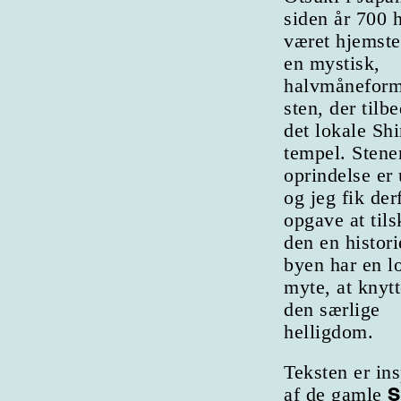
siden år 700 
været hjemste
en mystisk,
halvmåneform
sten, der tilbe
det lokale Shi
tempel. Stene
oprindelse er
og jeg fik derf
opgave at tils
den en histori
byen har en l
myte, at knytt
den særlige
helligdom.
Teksten er ins
S
af de gamle