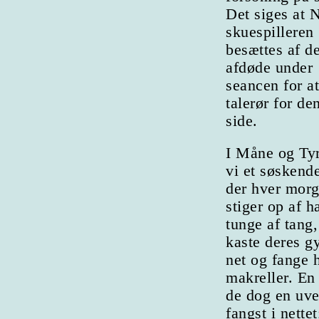
Det siges at 
skuespilleren
besættes af d
afdøde under
seancen for a
talerør for de
side.
I Måne og Ty
vi et søskend
der hver mor
stiger op af h
tunge af tang,
kaste deres g
net og fange 
makreller. En
de dog en uve
fangst i nette